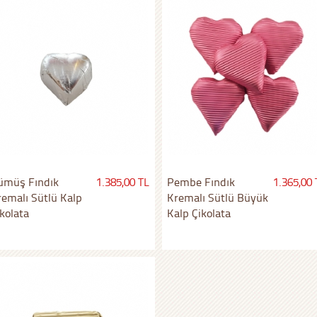
ümüş Fındık
1.385,00 TL
Pembe Fındık
1.365,00 
remalı Sütlü Kalp
Kremalı Sütlü Büyük
kolata
Kalp Çikolata