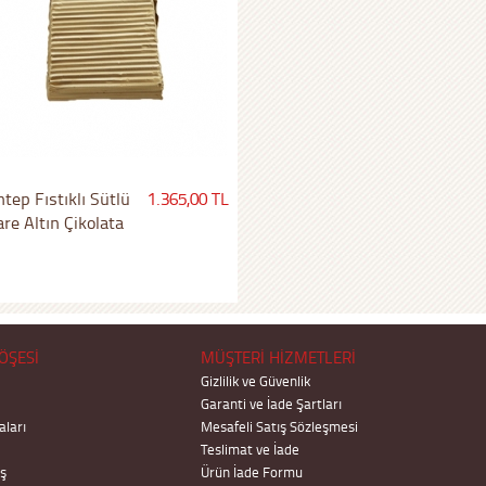
tep Fıstıklı Sütlü
1.365,00 TL
re Altın Çikolata
ÖŞESİ
MÜŞTERİ HİZMETLERİ
Gizlilik ve Güvenlik
Garanti ve İade Şartları
ları
Mesafeli Satış Sözleşmesi
Teslimat ve İade
ş
Ürün İade Formu