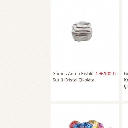
Gümüş Antep Fıstıklı
1.365,00 TL
G
Sütlü Kristal Çikolata
K
Çi