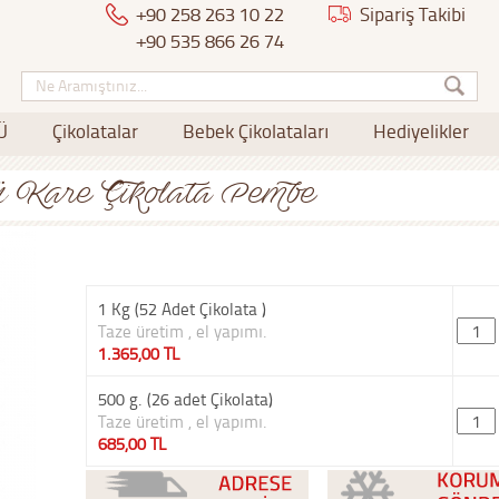
+90 258 263 10 22
Sipariş Takibi
+90 535 866 26 74
Ü
Çikolatalar
Bebek Çikolataları
Hediyelikler
lü Kare Çikolata Pembe
1 Kg (52 Adet Çikolata )
Taze üretim , el yapımı.
1.365,00 TL
500 g. (26 adet Çikolata)
Taze üretim , el yapımı.
685,00 TL