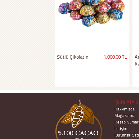
Sütlü Çikolatin
1.060,00 TL
An
Ka
ÇİKOLATA K
Hakkımızda
Mağazamız
Hesap Numara
İletişim
Kurumsal Satı