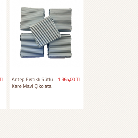
TL
Antep Fıstıklı Sütlü
1.365,00 TL
Kare Mavi Çikolata