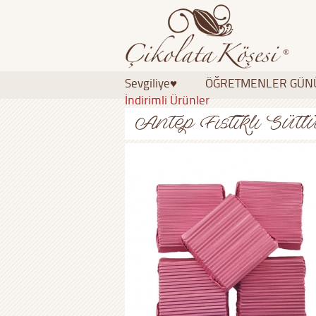
Sevgiliye♥
ÖĞRETMENLER GÜN
İndirimli Ürünler
Antep Fıstıklı Süt