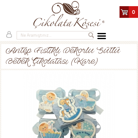
0
Antep Fıstıklı Dekorlu Sütlü
Bebek Çikolatası (Kare)