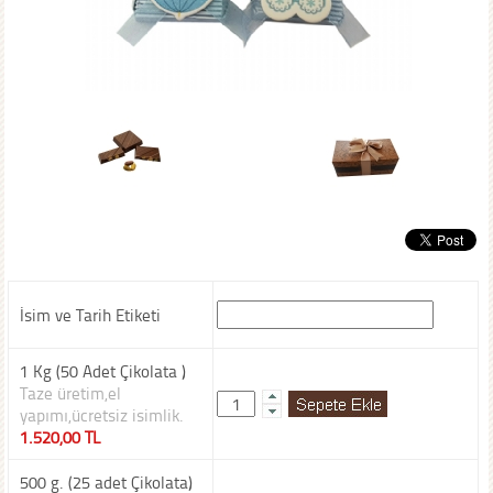
İsim ve Tarih Etiketi
1 Kg (50 Adet Çikolata )
Taze üretim,el
yapımı,ücretsiz isimlik.
1.520,00 TL
500 g. (25 adet Çikolata)