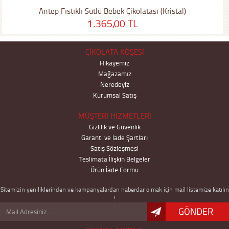
Antep Fıstıklı Sütlü Bebek Çikolatası (Kristal)
1.365,00 TL
ÇİKOLATA KÖŞESİ
Hikayemiz
Mağazamız
Neredeyiz
Kurumsal Satış
MÜŞTERİ HİZMETLERİ
Gizlilik ve Güvenlik
Garanti ve İade Şartları
Satış Sözleşmesi
Teslimata İlişkin Belgeler
Ürün İade Formu
Sitemizin yeniliklerinden ve kampanyalardan haberdar olmak için mail listemize katılın
!
PCI-DSS Ã–deme GÃ¼venliÄŸi